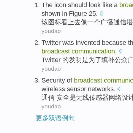
The
icon
should look
like
a
broa
shown in Figure
25
.
该
图标
看上去
像
一个
广播
通信
塔
youdao
Twitter
was
invented
because t
broadcast
communication
.
Twitter
的
发明是
为了
填补
公众
youdao
Security
of
broadcast
communic
wireless
sensor
networks
.
通信
安全
是
无线
传感器
网络
设
youdao
更多双语例句