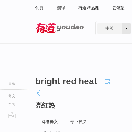
词典
翻译
有道精品课
云笔记
中英
有道 - 网易旗下搜索
bright red heat
目录
释义
亮红热
例句
网络释义
专业释义
go
top