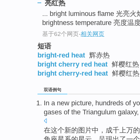
亮红热
... bright luminous flame 光亮
brightness temperature 亮度温度 
基于62个网页
-
相关网页
短语
bright-red heat
辉赤热
bright cherry red heat
鲜樱红热
bright cherry-red heat
鲜樱红热
双语例句
In
a
new
picture
,
hundreds
of
y
gases
of
the
Triangulum
galaxy
,
在
这个
新的
图片中
，
成千
上万
的
角
座
星系
的星云，呈现出了
一
个