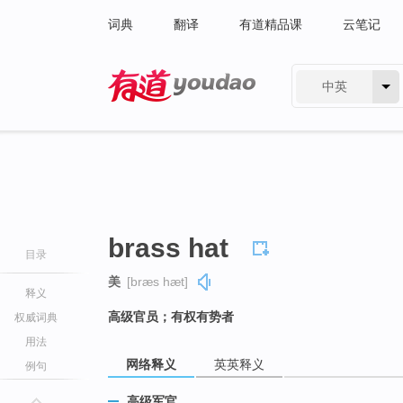
词典
翻译
有道精品课
云笔记
中英
有道 - 网易旗下搜索
brass hat
目录
美
[bræs hæt]
释义
高级官员；有权有势者
权威词典
用法
网络释义
英英释义
例句
高级军官