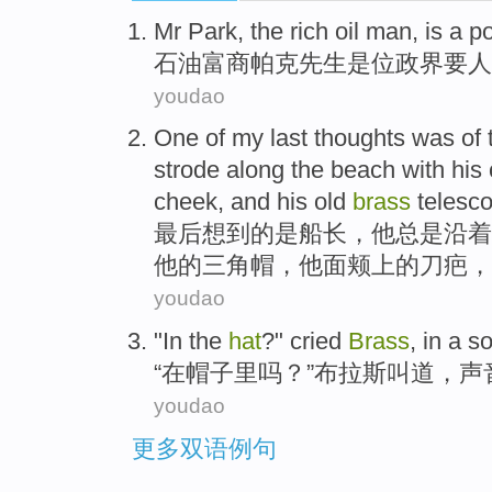
Mr
Park
, the rich
oil
man,
is
a
po
石油
富商
帕克
先生
是
位
政界
要人
youdao
One of
my
last
thoughts was
of
strode
along the
beach
with
his
cheek
, and
his
old
brass
telesc
最后
想到
的
是
船长
，
他
总是
沿着
他
的
三角
帽
，他
面颊
上的刀疤，
youdao
"
In
the
hat
?"
cried
Brass
, in a s
“
在
帽子里
吗？”布拉斯
叫道
，声
youdao
更多双语例句