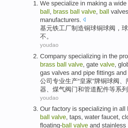
We specialize
in
making
a wide
ball
,
brass
ball
valve
,
ball
valve
manufacturers.
基
元铁工厂
制造
铜
球
铜
球阀
，球
不。
youdao
Company
specializing in
the
pro
brass
ball
valve
, gate
valve
,
glo
gas
valves
and
pipe
fittings
and 
公司
专业
生产
“
皇家
”
牌
铜
球阀
、
器
、
煤气
阀门
和
管道
配件
等
系列
youdao
Our factory
is
specializing
in all
ball
valve
, taps,
water
faucet
, c
floating-
ball
valve
and
stainless 