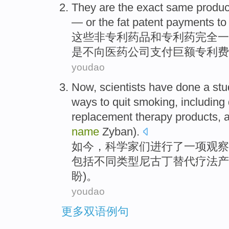
They
are the
exact
same
produc
— or
the fat patent payments
to
这些
非
专利
药品
和专利药
完全
一
是不
向
医药公司支付巨额专利费
youdao
Now
,
scientists
have
done
a
st
ways to quit smoking
,
including
replacement
therapy
products
,
name
Zyban
).
如今
，
科学家
们
进行了
一
项
观察
包括
不同
类型
尼古丁
替代
疗法
产
盼)。
youdao
更多双语例句