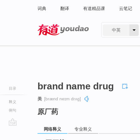
词典
翻译
有道精品课
云笔记
中英
有道 - 网易旗下搜索
brand name drug
目录
美
[brænd neɪm drʌɡ]
释义
原厂药
例句
网络释义
专业释义
go
top