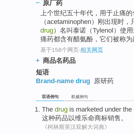
原厂药
上个世纪五十年代，用于止痛的
（acetaminophen）刚出现时
drug
）名叫泰诺（Tylenol）
痛药都含有醋氨酚，它们被称为副厂药
基于158个网页
-
相关网页
商品名药品
短语
Brand-name drug
原研药
双语例句
权威例句
The
drug
is
marketed
under the
这种
药品以维乐命商标
销售
。
《柯林斯英汉双解大词典》