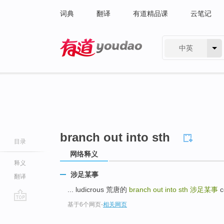
词典
翻译
有道精品课
云笔记
中英
有道 - 网易旗下搜索
branch out into sth
目录
网络释义
释义
涉足某事
翻译
... ludicrous 荒唐的
branch out into sth
涉足某事
c
基于6个网页
-
相关网页
go
top