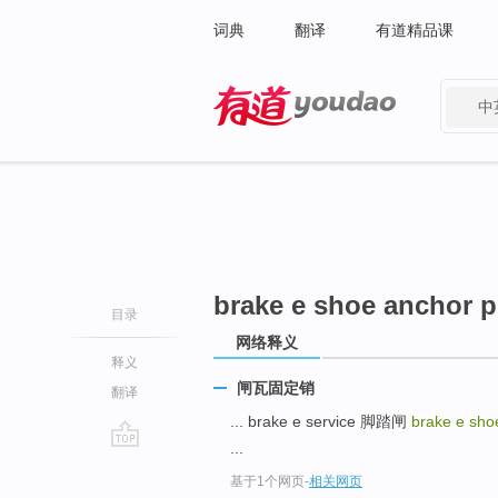
词典
翻译
有道精品课
中
有道 - 网易旗下搜索
brake e shoe anchor p
目录
网络释义
释义
闸瓦固定销
翻译
... brake e service 脚踏闸
brake e sho
...
go
基于1个网页
-
相关网页
top