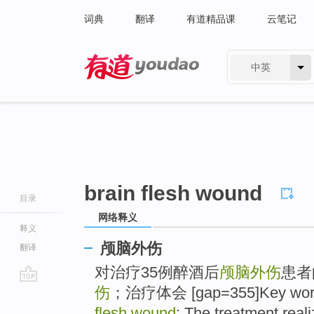
词典
翻译
有道精品课
云笔记
中英
有道 - 网易旗下搜索
brain flesh wound
目录
网络释义
释义
颅脑外伤
翻译
对治疗35例醉酒后
颅脑外伤
患者
伤
；治疗体会 [gap=355]Key words】
go
top
flesh wound
; The treatment real