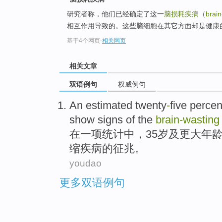
研究者称，他们已经确定了这一
脑损耗疾病
（
brain
相互作用导致的。这些脑细胞在其它方面却是健康
基于4个网页
-
相关网页
相关文章
双语例句
权威例句
An
estimated twenty
-
five perce
show
signs
of
the
brain-wastin
在一
项统计中，
35
岁
及
更大年
缩疾病的
征兆
。
youdao
更多双语例句