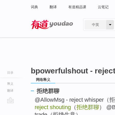
词典
翻译
有道精品课
云笔记
中英
有道 - 网易旗下搜索
bpowerfulshout - rejec
目录
网络释义
释义
拒绝群聊
翻译
@AllowMsg - reject whisp
reject shouting
（
拒绝群聊
） @Bp
go
top
trade（拒绝生意） ..