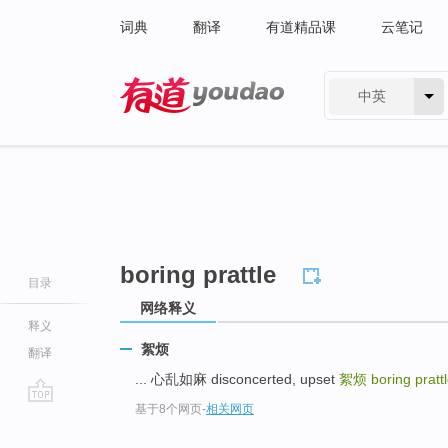
词典
翻译
有道精品课
云笔记
中英
有道 - 网易旗下搜索
boring prattle
目录
网络释义
释义
絮烦
翻译
... 心乱如麻 disconcerted, upset
絮烦
boring pratt
基于8个网页
-
相关网页
go
top