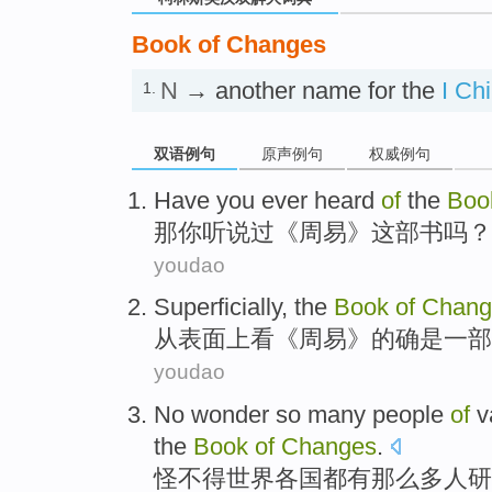
Book of Changes
N
→ another name for the
I Ch
1.
双语例句
原声例句
权威例句
Have
you
ever heard
of
the
Boo
那
你
听说
过《周易》
这部
书吗？
youdao
Superficially
,
the
Book
of
Chang
从
表面
上看《周易》
的确
是
一部
youdao
No wonder
so
many
people
of
va
the
Book
of
Changes
.
怪不得
世界
各国
都有
那么
多人
研