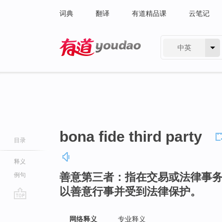
词典
翻译
有道精品课
云笔记
中英
有道 - 网易旗下搜索
bona fide third party
目录
释义
善意第三者：指在交易或法律事
例句
以善意行事并受到法律保护。
go
top
网络释义
专业释义