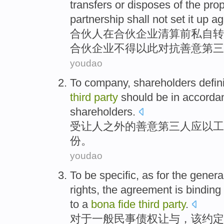
transfers
or
disposes
of
the
prop
partnership shall not set it up a
合伙人
在
合伙
企业
清算
前
私自
转
合伙企业
不得
以此对抗
善意第三
youdao
To company,
shareholders
defin
third
party
should be
in accord
shareholders.
受让人之外
的
善意
第三
人
应
以
工
份。
youdao
To be specific, as
for
the
genera
rights,
the agreement
is
binding
to a
bona
fide
third
party
.
对于
一般
民事
债权让与，
该
约定