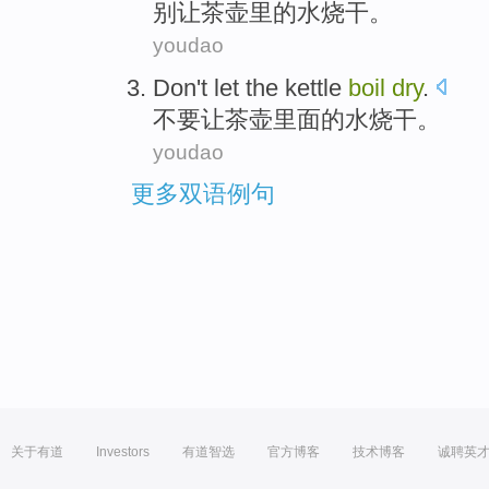
别
让
茶壶
里的
水烧
干
。
youdao
Don't
let
the kettle
boil
dry
.
不要
让
茶壶
里面的
水烧
干
。
youdao
更多双语例句
关于有道
Investors
有道智选
官方博客
技术博客
诚聘英