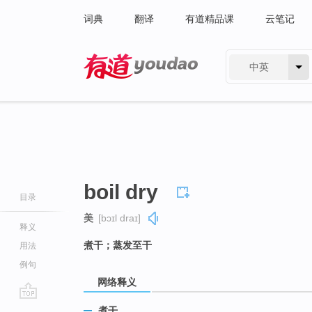
词典
翻译
有道精品课
云笔记
中英
有道 - 网易旗下搜索
boil dry
目录
美
[bɔɪl draɪ]
释义
煮干；蒸发至干
用法
例句
网络释义
go
煮干