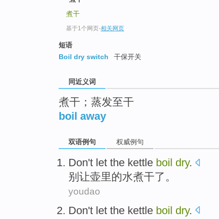
top
煮干
基于1个网页
-
相关网页
短语
Boil dry switch
干保开关
同近义词
煮干；蒸发至干
boil away
双语例句
权威例句
Don't
let
the
kettle
boil
dry
.
别
让
壶里
的
水煮
干了
。
youdao
Don't
let
the kettle
boil
dry
.