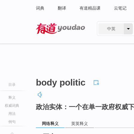
词典
翻译
有道精品课
云笔记
中英
有道 - 网易旗下搜索
body politic
目录
释义
政治实体：一个在单一政府权威
权威词典
用法
例句
网络释义
英英释义