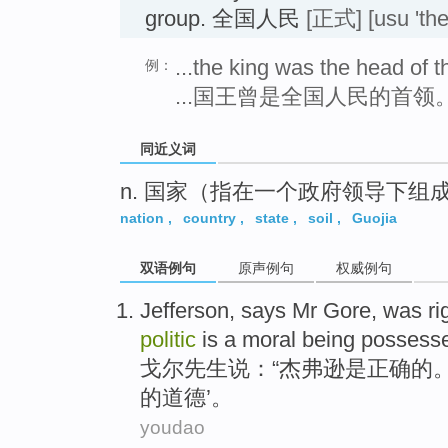
group. 全国人民
[正式]
[usu 'the
...the king was the head of t
例：
...国王曾是全国人民的首领
同近义词
n. 国家（指在一个政府领导下组
nation
,
country
,
state
,
soil
,
Guojia
双语例句
原声例句
权威例句
Jefferson
,
says
Mr
Gore
,
was
ri
politic
is a
moral
being possess
戈尔
先生
说
：“
杰弗逊
是
正确
的
。
的
道德
’。
youdao