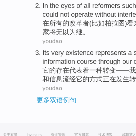
In
the eyes
of
all
reformers
such
could not operate
without
interf
在
所有
的
改革者(
比如
柏拉图)看
家将
无以为继
。
youdao
Its
very existence
represents
a
s
information
course through
our
o
它
的
存在
代表着
一种
转变
——
我
和
信息
流经
它的
方式
正在发生转
youdao
更多双语例句
关于有道
Investors
有道智选
官方博客
技术博客
诚聘英