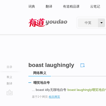
词典
翻译
有道精品课
云笔记
中英
有道 - 网易旗下搜索
boast laughingly
目录
网络释义
释义
嘲笑地自夸
翻译
... boast idly无聊地自夸
boast laughingly
嘲笑地自
基于2个网页
-
相关网页
go
top