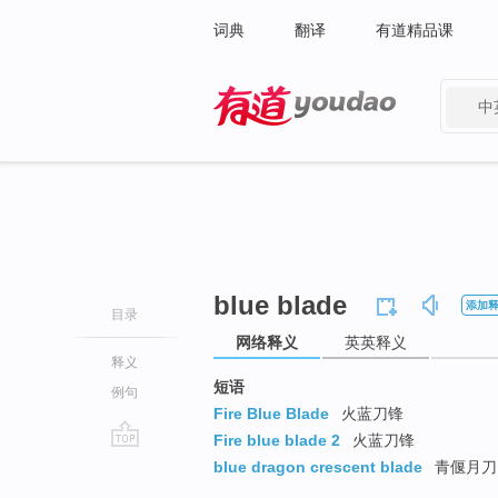
词典
翻译
有道精品课
中
有道 - 网易旗下搜索
blue blade
添加
目录
网络释义
英英释义
释义
短语
例句
Fire Blue Blade
火蓝刀锋
Fire blue blade 2
火蓝刀锋
go
blue dragon crescent blade
青偃月刀
top