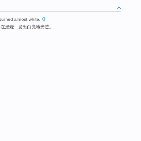
burned
almost white.
刃在
燃烧
，发出白亮地光芒。