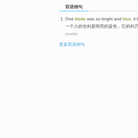
双语例句
One
blade
was
so bright and
blue
,
it
一个人
的光
剑
是
明亮
的
蓝色
，
它
的剑
youdao
更多双语例句