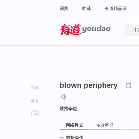
词典
翻译
有道精品课
中
有道 - 网易旗下搜索
blown periphery
目录
释义
鼓摺伞边
go
网络释义
专业释义
top
鼓折伞边