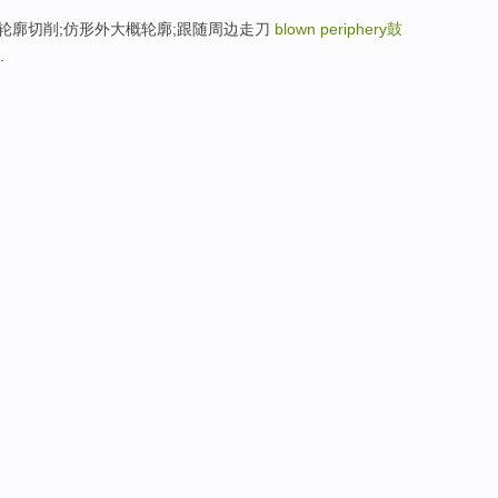
轮廓;仿形外轮廓切削;仿形外大概轮廓;跟随周边走刀
blown periphery
鼓
.