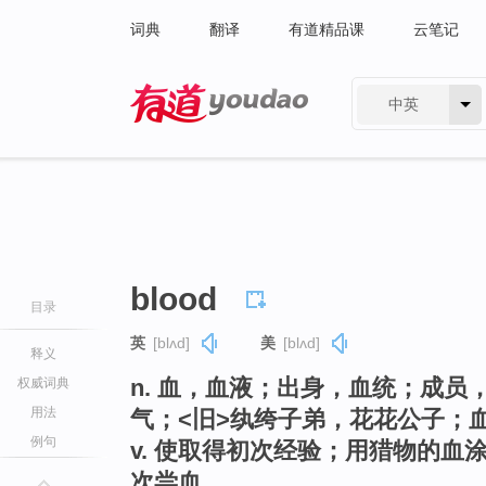
词典
翻译
有道精品课
云笔记
中英
有道 - 网易旗下搜索
blood
目录
英
[blʌd]
美
[blʌd]
释义
n. 血，血液；出身，血统；成
权威词典
用法
气；<旧>纨绔子弟，花花公子；
例句
v. 使取得初次经验；用猎物的
次尝血