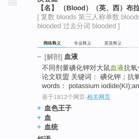
【名】 （Blood）（英、西）布
go
[ 复数 bloods 第三人称单数 bloo
top
blooded 过去分词 blooded ]
网络释义
专业释义
英英释义
血液
[解剖]
不同剂量碘化钾对大鼠
血液
抗氧
论文联盟 关键词： 碘化钾；抗
words： potassium iodide(KI);ant
基于1812个网页
-
相关网页
血色王子
血
血统