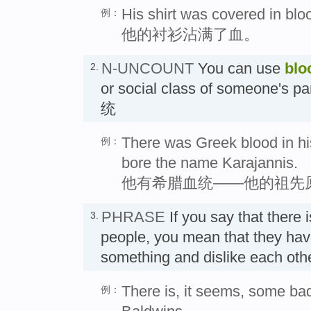
His shirt was covered in blo
例：
他的衬衫沾满了血。
N-UNCOUNT
You can use
blo
2.
or social class of someone's pa
统
There was Greek blood in his
例：
bore the name Karajannis.
他有希腊血统——他的祖先
PHRASE
If you say that there 
3.
people, you mean that they ha
something and dislike each ot
There is, it seems, some ba
例：