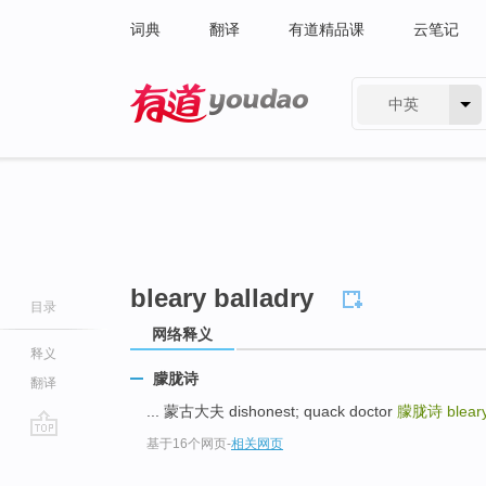
词典
翻译
有道精品课
云笔记
中英
有道 - 网易旗下搜索
bleary balladry
目录
网络释义
释义
朦胧诗
翻译
... 蒙古大夫 dishonest; quack doctor
朦胧诗
blear
基于16个网页
-
相关网页
go
top