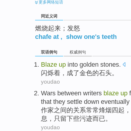
更多
网络短语
同近义词
燃烧起来；发怒
chafe at
,
show one's teeth
双语例句
权威例句
Blaze
up
into golden
stones
.
闪烁着
，
成了
金色的石头。
youdao
Wars
between
writers
blaze
up
that they settle down
eventually
作家
之间
的关系
常常
烽烟四起，
息
，只留下些
污迹
而已。
youdao