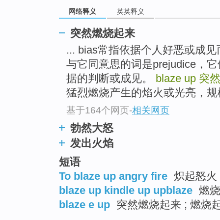
top
网络释义
英英释义
突然燃烧起来
... bias常指依据个人好恶
与它同意思的词是prejudic
据的判断或成见。
blaze up
突
猛烈燃烧产生的焰火或光亮，规模
基于164个网页
-
相关网页
勃然大怒
发出火焰
短语
To blaze up angry fire
炽起怒火
blaze up kindle up upblaze
燃烧
blaze e up
突然燃烧起来 ; 燃烧起