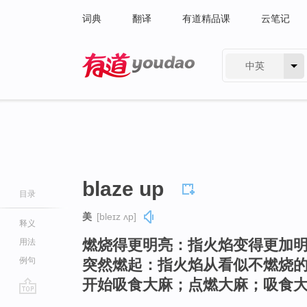
词典
翻译
有道精品课
云笔记
中英
有道 - 网易旗下搜索
blaze up
目录
美
[bleɪz ʌp]
释义
燃烧得更明亮：指火焰变得更加
用法
例句
突然燃起：指火焰从看似不燃烧
开始吸食大麻；点燃大麻；吸食
go