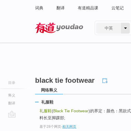
词典
翻译
有道精品课
云笔记
中英
有道 - 网易旗下搜索
black tie footwear
目录
网络释义
释义
礼服鞋
翻译
礼服鞋
(
Black Tie Footwear
)的界定：颜色：黑款
料长至脚踝部;
go
基于28个网页
-
相关网页
top