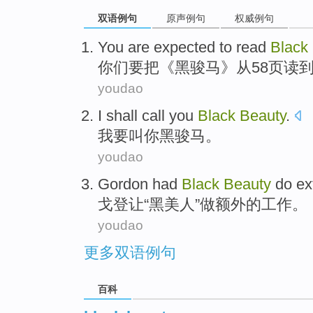
双语例句
原声例句
权威例句
Y
ou are expected to read
Black
你
们要把《黑骏马》从58页读到
youdao
I
shall
call
you
Black
Beauty
.
我
要
叫
你
黑骏马
。
youdao
Gordon
had
Black
Beauty
do
ex
戈登
让
“
黑
美人”
做
额外的
工作
。
youdao
更多双语例句
百科