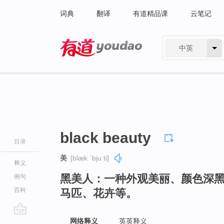
词典
翻译
有道精品课
云笔记
中英
有道 - 网易旗下搜索
black beauty
目录
美
[blæk ˈbjuːti]
释义
黑美人：一种外观美丽、颜色深
例句
百科
马匹、花卉等。
go
网络释义
英英释义