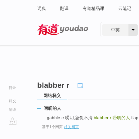
词典
翻译
有道精品课
云笔记
中英
有道 - 网易旗下搜索
blabber r
目录
网络释义
释义
唠叨的人
翻译
... gabble e 唠叨,急促不清
blabber r
唠叨的人
flap
基于1个网页
-
相关网页
go
top