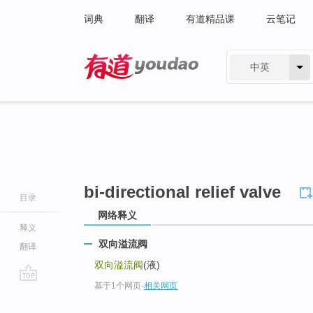
词典
翻译
有道精品课
云笔记
中英
有道 - 网易旗下搜索
bi-directional relief valve
目录
网络释义
释义
双向溢流阀
翻译
双向溢流阀
(液)
基于1个网页
-
相关网页
go
top