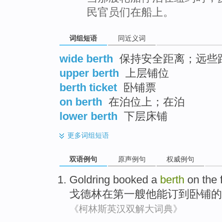
民官员们在船上。
词组短语
同近义词
wide berth
保持安全距离；远些
upper berth
上层铺位
berth ticket
卧铺票
on berth
在泊位上；在泊
lower berth
下层床铺
更多
词组短语
双语例句
原声例句
权威例句
Goldring
booked
a
berth
on
the f
戈德林
在
第一
艘
他
能
订
到
卧铺
的
《柯林斯英汉双解大词典》