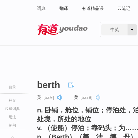
词典
翻译
有道精品课
云笔记
中英
有道 - 网易旗下搜索
berth
目录
英
[bɜːθ]
美
[bɜːrθ]
释义
n. 卧铺，舱位，铺位；停泊处
权威词典
用法
处境，所处的地位
例句
v. （使船）停泊；靠码头；为…
n. （Berth）（美、法、德、