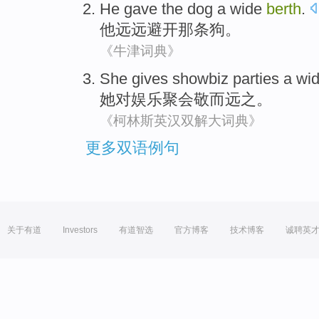
He
gave
the dog
a wide
berth
.
他
远远避开
那条
狗。
《牛津词典》
She
gives
showbiz
parties
a wi
她
对
娱乐
聚会
敬而远之
。
《柯林斯英汉双解大词典》
更多双语例句
关于有道
Investors
有道智选
官方博客
技术博客
诚聘英