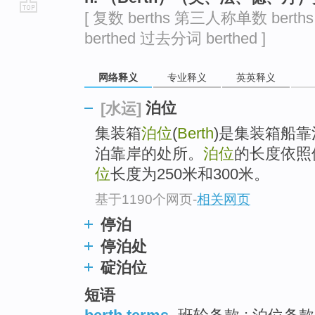
[ 复数 berths 第三人称单数 berth
go
berthed 过去分词 berthed ]
top
网络释义
专业释义
英英释义
泊位
[水运]
集装箱
泊位
(
Berth
)是集装箱船
泊靠岸的处所。
泊位
的长度依照
位
长度为250米和300米。
基于1190个网页
-
相关网页
停泊
停泊处
碇泊位
短语