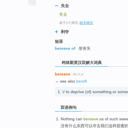
失去
go
失去
top
基于1个网页
-
相关网页
剥夺
短语
bereave of
使丧失
柯林斯英汉双解大词典
bereave
/bɪˈriːv/
→ see also
bereft
1.
V
to deprive (of) something or som
双语例句
Nothing
can
bereave
us
of
such
swee
没有什么东西
可以
夺去
我们
这样
甜蜜