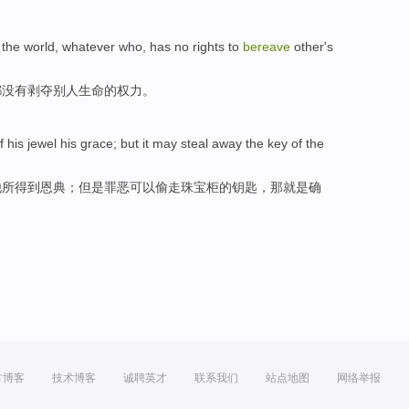
 the
world
,
whatever
who
,
has no
rights
to
bereave
other's
都
没有
剥夺
别人生命的
权力
。
f
his
jewel
his grace
;
but
it may
steal away
the
key
of
the
他
所得到
恩典
；
但是
罪恶
可以
偷走
珠宝
柜
的
钥匙
，那就是确
方博客
技术博客
诚聘英才
联系我们
站点地图
网络举报