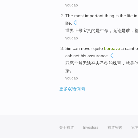
youdao
The most
important
thing
is
the
life
in
life
.
世界上
最
宝贵的
是
生命
，
无论是
谁
，
youdao
Sin
can
never
quite
bereave
a
saint
o
cabinet his
assurance
.
罪恶
全然
无法
夺
去
圣徒
的
珠宝
，就是
据。
youdao
更多双语例句
关于有道
Investors
有道智选
官