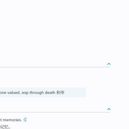
eone valued, esp through death 剥夺
t
memories
.
的
记忆
。