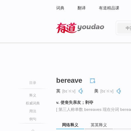
词典
翻译
有道精品课
中
有道 - 网易旗下搜索
bereave
目录
英
[bɪˈriːv]
美
[bɪˈriːv]
释义
v. 使丧失亲友；剥夺
权威词典
[ 第三人称单数 bereaves 现在分词 bereavi
用法
例句
网络释义
英英释义