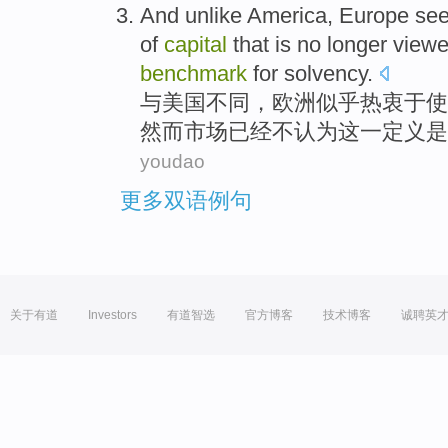
And unlike
America
,
Europe
se
of
capital
that
is
no
longer
view
benchmark
for
solvency
.
与
美国
不同，
欧洲
似乎
热衷于
使
然而
市场
已经
不
认为
这
一
定义
是
youdao
更多双语例句
关于有道
Investors
有道智选
官方博客
技术博客
诚聘英