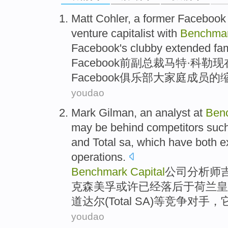
Matt Cohler
, a
former
Facebook
venture capitalist with
Benchma
Facebook
's clubby
extended fam
Facebook
前
副
总裁
马特
·科勒
现
Facebook
俱乐部
大家庭成员的
youdao
Mark
Gilman
, an
analyst
at
Ben
may be
behind
competitors
suc
and
Total
sa
,
which
have both
e
operations
.
Benchmark
Capital
公司分析师
克森美孚
或许
已经落后于
荷兰
皇
道达尔(
Total
SA
)
等
竞争对手
，
youdao