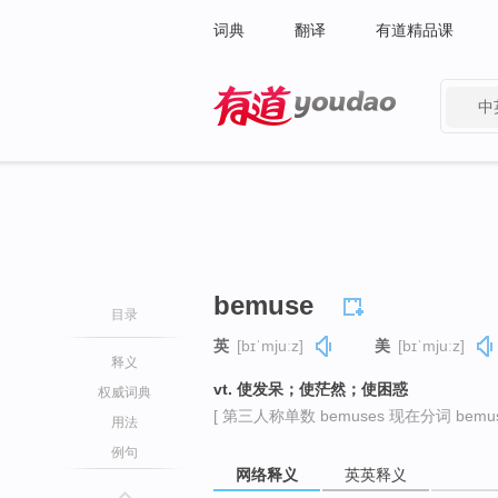
词典
翻译
有道精品课
中
有道 - 网易旗下搜索
bemuse
目录
英
[bɪˈmjuːz]
美
[bɪˈmjuːz]
释义
vt. 使发呆；使茫然；使困惑
权威词典
[ 第三人称单数 bemuses 现在分词 bemusi
用法
例句
网络释义
英英释义