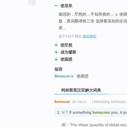
使发呆
go
困惑的，茫然的，不知所措的； v. 使
top
版，查词翻译快三倍 选择要添加的生词
查...
基于132个网页
-
相关网页
使茫然
成为缪斯
使困惑
短语
Bemuse e
使困惑
柯林斯英汉双解大词典
bemuse
/bɪˈmjuːz/
( bemusing, bemused,
1.
V-T
If something
bemuses
you, it 
例：
The sheer quantity of detail w