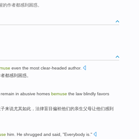
醒的作者都感到困惑。
muse
even
the most
clear-headed
author
.
作者
都感到困惑。
remain
in
abusive
homes
bemuse
the
law
blindly
favors
孩子来说
尤其如此，
法律
盲目
偏袒他们
的亲生父母让他们感到
use
him
.
He
shrugged
and said, "
Everybody
is
."