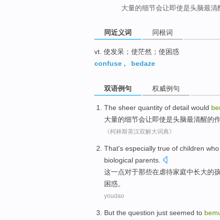
大量的细节会让即使是头脑最清
同近义词
同根词
vt. 使发呆；使茫然；使困惑
confuse
,
bedaze
双语例句
权威例句
The
sheer quantity
of
detail
would
be
大量
的
细节
会
让
即使是
头脑
最
清醒的
《柯林斯英汉双解大词典》
That
's especially
true
of
children
who
biological
parents
.
这
一点
对于
那些
在
虐待
家庭
中长大
的
困惑。
youdao
But
the
question
just
seemed to
bem