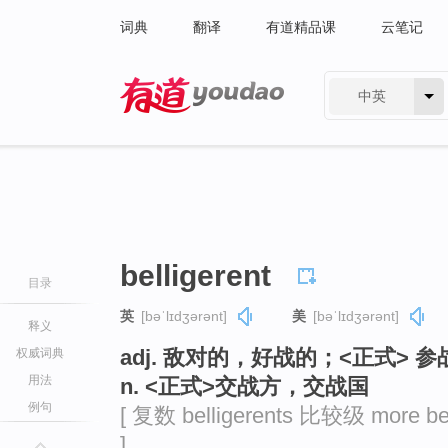
词典
翻译
有道精品课
云笔记
中英
有道 - 网易旗下搜索
belligerent
目录
英
[bəˈlɪdʒərənt]
美
[bəˈlɪdʒərənt]
释义
adj. 敌对的，好战的；<正式> 
权威词典
用法
n. <正式>交战方，交战国
例句
[ 复数 belligerents 比较级 more bel
]