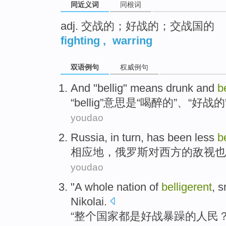
同近义词
同根词
adj. 交战的；好战的；交战国的
fighting
,
warring
双语例句
权威例句
And "
bellig
"
means
drunk
and
b
“
bellig
”
意思
是“
喝醉
的”、“
好战的
youdao
Russia
, in turn,
has
been
less
b
相应地，
俄罗斯
对
西方
的敌视
也
youdao
"
A whole
nation
of
belligerent
,
s
Nikolai
.
“
整个
国家
都
是好战
暴躁
的
人民