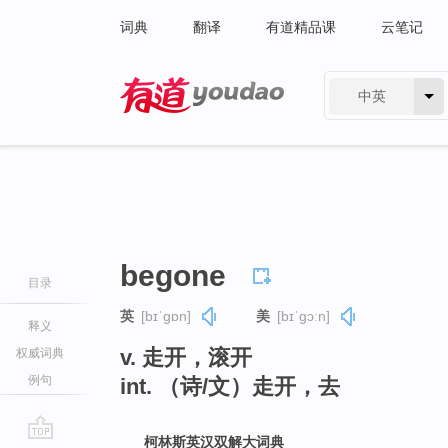
词典
翻译
有道精品课
云笔记
中英
有道 - 网易旗下搜索
begone
目录
英
[bɪˈɡɒn]
美
[bɪˈɡɔːn]
释义
v. 走开，滚开
权威词典
例句
int. （诗/文）走开，去
柯林斯英汉双解大词典