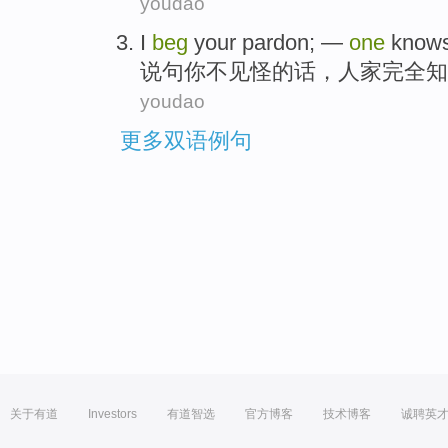
youdao
I
beg
your
pardon
; —
one
know
说句
你
不
见怪
的话，人家
完全
知
youdao
更多双语例句
关于有道
Investors
有道智选
官方博客
技术博客
诚聘英