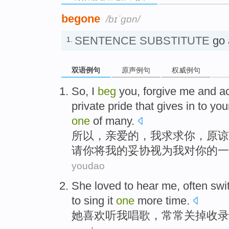
go
top
begone
/bɪˈɡɒn/
SENTENCE SUBSTITUTE
go 
1.
双语例句
原声例句
权威例句
So
,
I
beg
you
,
forgive
me
and
a
private pride that
gives
in to
you
one
of many.
所以
，亲爱的，
我
求求
你
，
原谅
请你
将
我的妥协
视为
我
对
你
的
一
youdao
She
loved
to hear
me
,
often
swi
to
sing it
one
more time
.
她
喜欢
听
我
唱歌
，
常常
关掉
收录