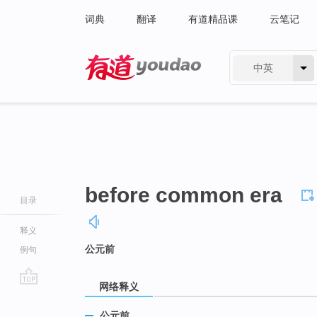
词典
翻译
有道精品课
云笔记
中英
有道 - 网易旗下搜索
before common era
目录
释义
公元前
例句
网络释义
go
top
公元前