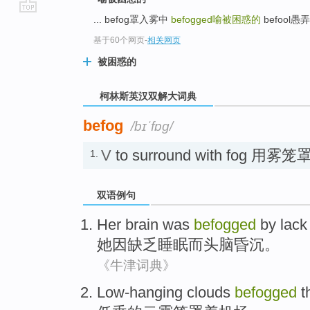
... befog罩入雾中
befogged
喻被困惑的
befool愚弄 
go
top
基于60个网页
-
相关网页
被困惑的
柯林斯英汉双解大词典
befog
/bɪˈfɒɡ/
V
to surround with fog 用雾笼
1.
双语例句
Her
brain
was
befogged
by
lack
她
因缺乏睡眠而头脑
昏沉
。
《牛津词典》
Low-hanging
clouds
befogged
t