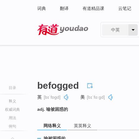
词典
翻译
有道精品课
云笔记
中英
有道 - 网易旗下搜索
befogged
目录
英
[bɪˈfɒɡd]
美
[bɪˈfɑːɡd]
释义
adj. 喻被困惑的
权威词典
用法
网络释义
英英释义
例句
喻被困惑的