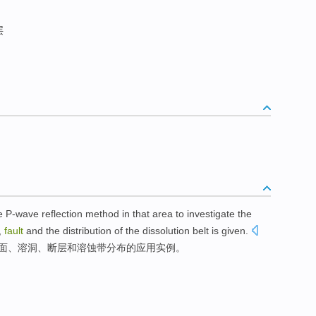
层
he
P-wave
reflection
method
in that area to
investigate
the
,
fault
and
the
distribution
of the
dissolution
belt
is given
.
面
、
溶洞
、
断层
和
溶蚀
带
分布
的
应用
实例
。