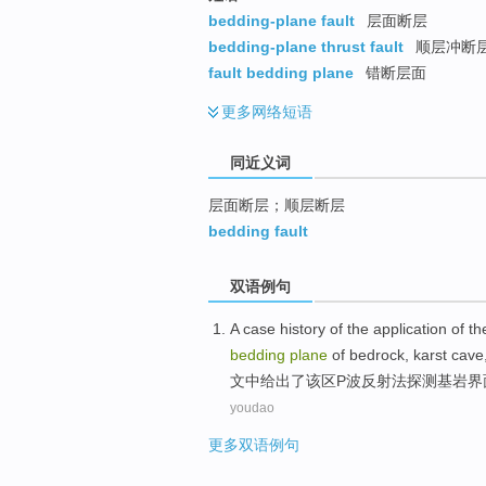
top
bedding-plane fault
层面断层
bedding-plane thrust fault
顺层冲断
fault bedding plane
错断层面
更多
网络短语
同近义词
层面断层；顺层断层
bedding fault
双语例句
A
case history
of the
application
of t
bedding
plane
of
bedrock
,
karst cave
文中
给出了
该区P波
反射
法
探测
基岩界
youdao
更多双语例句