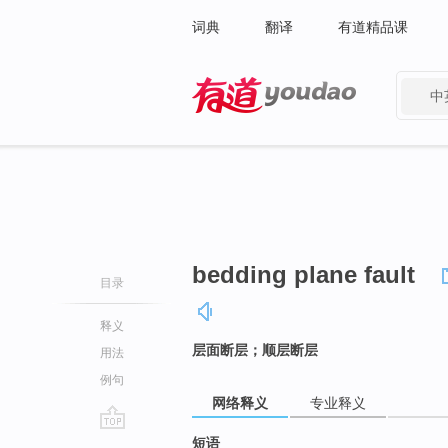
词典
翻译
有道精品课
中
有道 - 网易旗下搜索
bedding plane fault
目录
释义
层面断层；顺层断层
用法
例句
网络释义
专业释义
go
短语