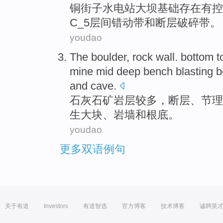
铜街子水电站
大坝
基础
存在有
控
C_5
层
间错动
带
和
断层
破碎
带。
youdao
The
boulder
,
rock
wall. bottom
t
mine mid deep bench
blasting 
and
cave.
石灰
石矿
岩层
较多，
断层
、
节理
生
大块
、岩墙和
根底
。
youdao
更多双语例句
关于有道
Investors
有道智选
官方博客
技术博客
诚聘英