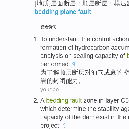
[地质]层面断层；顺层断层；模压
bedding plane fault
双语例句
To
understand
the
control
action
formation
of
hydrocarbon
accum
analysis on
sealing
capacity
of
performed.
为
了解
顺
层
断层
对
油气成
藏
的
控
岩
的
封闭
能力
。
youdao
A
bedding
fault
zone
in
layer
C
which determine the
stability
aga
capacity
of
the
dam
exist
in the
project.