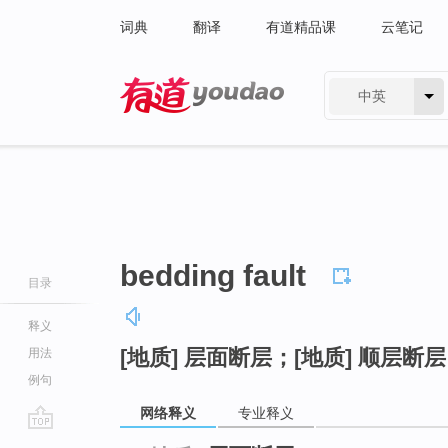
词典
翻译
有道精品课
云笔记
中英
有道 - 网易旗下搜索
bedding fault
目录
释义
[地质] 层面断层；[地质] 顺层断
用法
例句
网络释义
专业释义
go