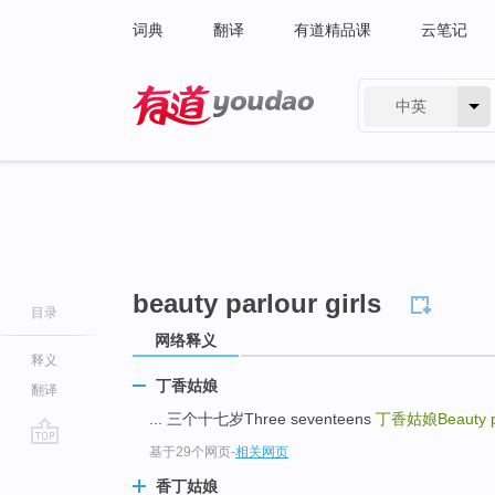
词典
翻译
有道精品课
云笔记
中英
有道 - 网易旗下搜索
beauty parlour girls
目录
网络释义
释义
丁香姑娘
翻译
... 三个十七岁Three seventeens
丁香姑娘Beauty par
基于29个网页
-
相关网页
go
top
香丁姑娘