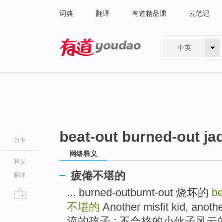
词典
翻译
有道精品课
云笔记
中英
有道 - 网易旗下搜索
beat-out burned-out ja
目录
网络释义
释义
疲倦不堪的
翻译
... burned-outburnt-out 烧坏的
be
不堪的
Another misfit kid, an
go
top
流的孩子 ; 不合格的小伙子风云的城