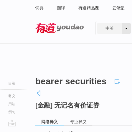
词典
翻译
有道精品课
云笔记
中英
有道 - 网易旗下搜索
bearer securities
目录
释义
[金融] 无记名有价证券
用法
例句
网络释义
专业释义
go