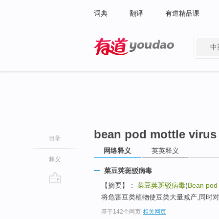
词典
翻译
有道精品课
中
有道 - 网易旗下搜索
bean pod mottle virus
目录
网络释义
英英释义
释义
菜豆荚斑驳病毒
【摘要】：
菜豆荚斑驳病毒
(
Bean pod 
go
将危害豆类植物使豆类大量减产,同时
top
基于142个网页
-
相关网页