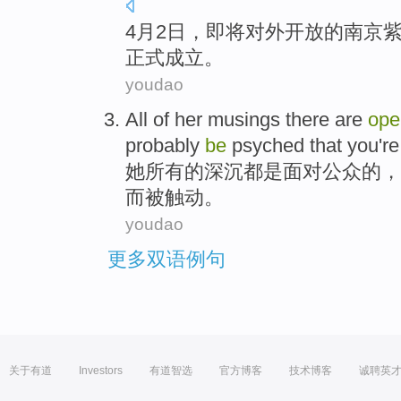
4
月2日，即将对外开放的南京
正式成立。
youdao
All
of
her
musings
there
are
op
probably
be
psyched
that
you
'r
她
所有
的
深沉
都是
面对
公众
的，
而
被
触动。
youdao
更多双语例句
关于有道
Investors
有道智选
官方博客
技术博客
诚聘英