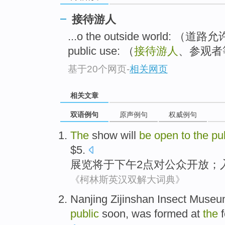
接待游人
...o the outside world: （道路允许
public use: （
接待游人
、参观者
基于20个网页
-
相关网页
相关文章
双语例句
原声例句
权威例句
The
show
will
be
open
to
the
pu
$
5
.
展览
将
于
下午
2
点
对
公众
开放
；
《柯林斯英汉双解大词典》
N
anjing Zijinshan Insect Museu
public
soon, was formed at
the
f