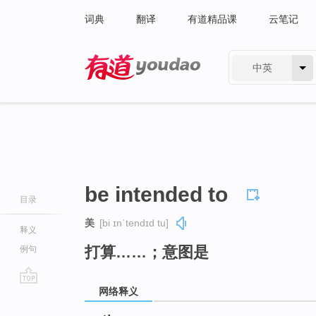
词典
翻译
有道精品课
云笔记
中英
有道 - 网易旗下搜索
be intended to
目录
美
[bi ɪnˈtendɪd tu]
释义
打算……；意图是
例句
网络释义
go
top