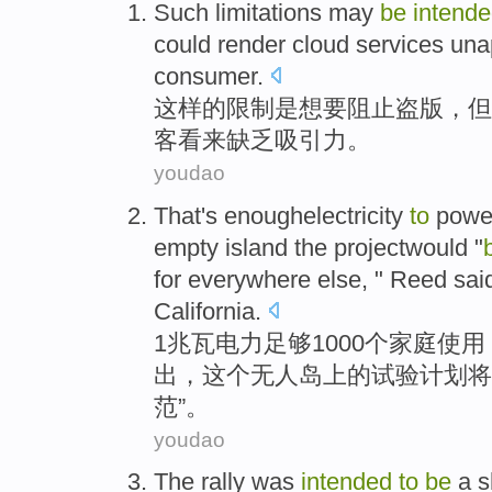
Such
limitations may
be
intend
could
render
cloud
services
una
consumer
.
这样
的
限制
是
想
要
阻止
盗版
，
但
客
看来缺乏
吸引力
。
youdao
That's
enoughelectricity
to
powe
empty
island
the
projectwould "
for
everywhere else, " Reed
sai
California.
1
兆瓦
电力
足够1000个
家庭
使用
出，
这个
无人
岛上
的
试验计划将
范
”。
youdao
The rally was
intended
to
be
a
s