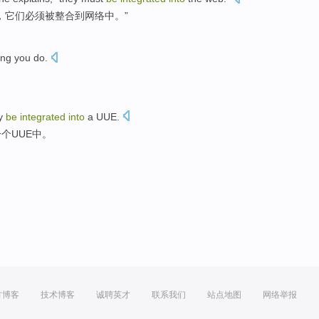
，
它们
必须
被
整合
到
网络中。”
ing
you
do.
。
y
be
integrated
into
a
UUE
.
一个
UUE中
。
方博客
技术博客
诚聘英才
联系我们
站点地图
网络举报