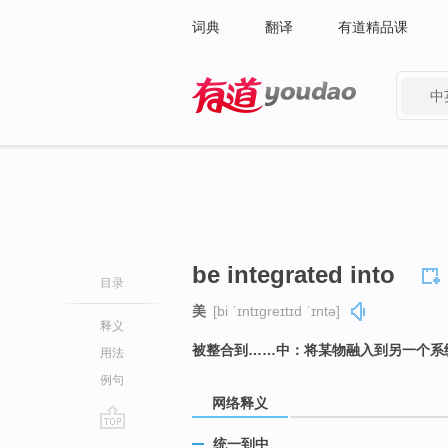
词典
翻译
有道精品课
中
有道 - 网易旗下搜索
be integrated into
目录
美
[bi ˈɪntɪɡreɪtɪd ˈɪntə]
释义
被整合到……中：将某物融入到另一个系
用法
例句
网络释义
go
统一到中