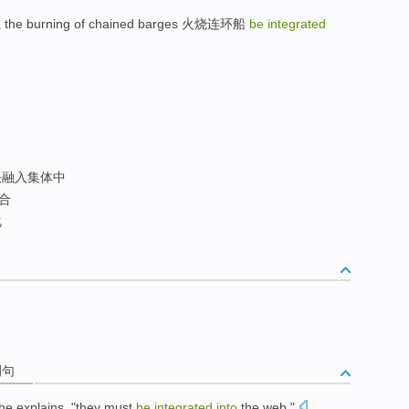
烛 the burning of chained barges 火烧连环船
be integrated
融入集体中
合
化
例句
he
explains
, "
they
must
be
integrated
into
the
web
."