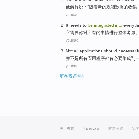
他
解释说
：“
随着
新的
观测
数据的
收集
youdao
It
needs to
be
integrated
into
everyth
它
需要
你对
所有
的事情
进行整体
考虑
youdao
Not
all
applications
should
necessaril
并不是
所有
应用程序
都有
必要
集成
到
youdao
更多双语例句
关于有道
Investors
有道智选
官