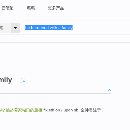
云笔记
惠惠
更多产品
英
mily
ily
挑起养家糊口的重担
fix sth on / upon sb. 全神贯注于 ...