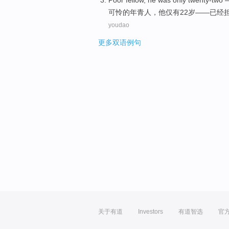
Poor
fellow
,
he
was only
twenty-two
可怜
的年青人
，
他
仅有
22岁
——已经
youdao
更多双语例句
关于有道
Investors
有道智选
官