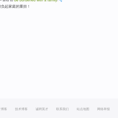
—
and to
be
burdened
with
a
family
!
担负
起家庭的重担！
方博客
技术博客
诚聘英才
联系我们
站点地图
网络举报