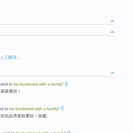
人工翻译
。
—and to
be
burdened
with
a
family
!
了
家庭
重担
！
nd
to
be
burdened
with
a
family
!
要
担负起养家的重担！收藏。