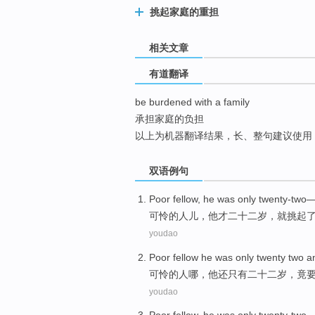
top
挑起家庭的重担
相关文章
有道翻译
be burdened with a family
承担家庭的负担
以上为机器翻译结果，长、整句建议使用
双语例句
Poor
fellow
,
he
was only
twenty-two
可怜
的人儿
，
他
才
二十二岁，就挑起
youdao
Poor fellow
he
was
only
twenty two
a
可怜
的人哪，
他
还
只有
二十二
岁，竟
youdao