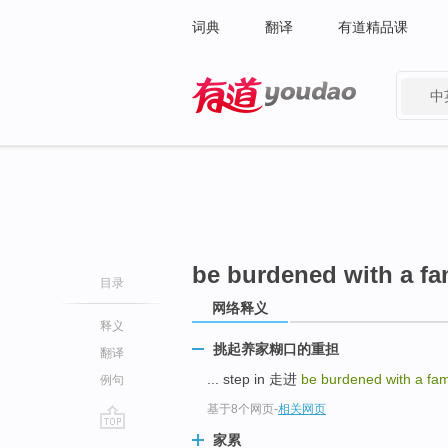
词典
翻译
有道精品课
中
有道 - 网易旗下搜索
be burdened with a fa
目录
网络释义
释义
挑起养家糊口的重担
翻译
... step in 走进
be burdened with a fam
例句
基于8个网页
-
相关网页
家累
go