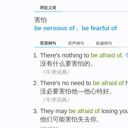
同近义词
害怕
be nervous of
,
be fearful of
双语例句
原声例句
权威例句
There's nothing
to
be
afraid
of
.
没有
什么
要
害怕
的。
《牛津词典》
There's no
need to
be
afraid
of
没
必要
害怕
他
—
他
心
特
好。
《牛津词典》
They
may
be
afraid
of
losing
yo
他们
可能
害怕
失去
你
。
youdao