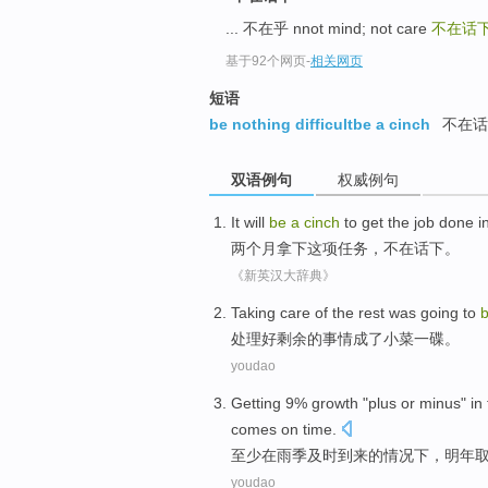
... 不在乎 nnot mind; not care
不在话
基于92个网页
-
相关网页
短语
be nothing difficultbe a cinch
不在话
双语例句
权威例句
It will
be
a
cinch
to get
the job
done i
两
个月
拿下
这项
任务，不在话下。
《新英汉大辞典》
Taking care
of the
rest
was going to
处理
好
剩余
的
事情成了小菜一碟
。
youdao
Getting
9%
growth
"plus or minus"
in
comes
on time
.
至少
在
雨季
及时
到来
的情况下，
明年
youdao