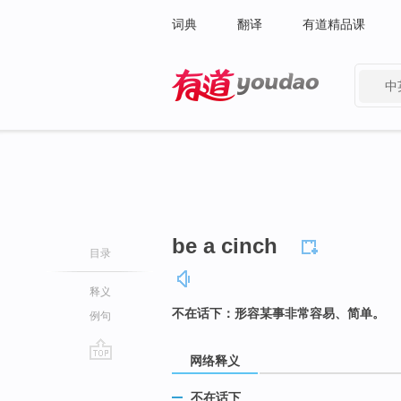
词典
翻译
有道精品课
中
有道 - 网易旗下搜索
be a cinch
目录
释义
不在话下：形容某事非常容易、简单。
例句
网络释义
go
top
不在话下