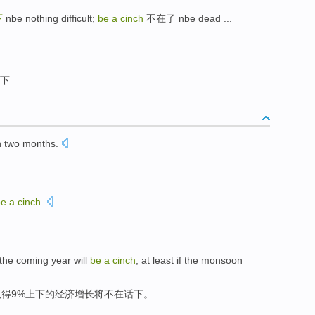
下
nbe nothing difficult;
be a cinch
不在了 nbe dead ...
下
n
two
months
.
be
a
cinch
.
the
coming
year
will
be
a
cinch
,
at least
if the
monsoon
取得
9%上下的
经济增长
将
不在
话
下。