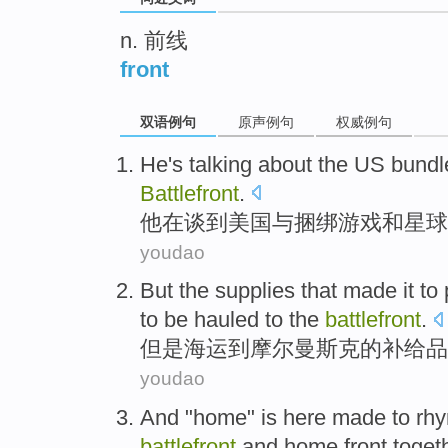
n. 前线
front
双语例句
原声例句
权威例句
He
's talking
about
the US
bundl
Battlefront
.
他
在
谈到
美国
与
捆绑游戏
和
星球
youdao
But
the
supplies
that made it
to
to be hauled to
the
battlefront
.
但是
海运
到
摩尔曼斯克
的
补给品
youdao
And
"
home
"
is here
made
to
rh
battlefront
and
home front
toget