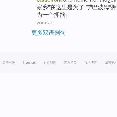
家乡
“
在
这里是
为了
与
“巴波姆“
押
为
一个
押韵
。
youdao
更多双语例句
关于有道
Investors
有道智选
官方博客
技术博客
诚聘英