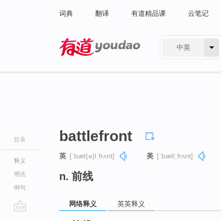
词典
翻译
有道精品课
云笔记
中英
有道 - 网易旗下搜索
battlefront
目录
英
[ˈbæt(ə)lˌfrʌnt]
美
[ˈbætlˌfrʌnt]
释义
n. 前线
用法
例句
网络释义
英英释义
go