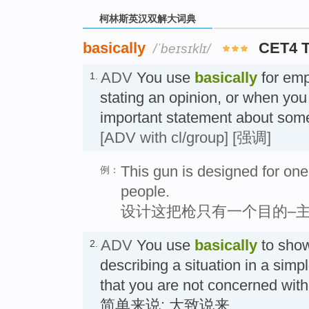
柯林斯英汉双解大词典
basically
CET4 
/ˈbeɪsɪklɪ/
ADV
You use
basically
for emp
1.
stating an opinion, or when yo
important statement about 
[ADV with cl/group]
[强调]
This gun is designed for one p
例：
people.
设计这把枪只有一个目的–
ADV
You use
basically
to show
2.
describing a situation in a simp
that you are not concerned with 
简单来说; 大致说来