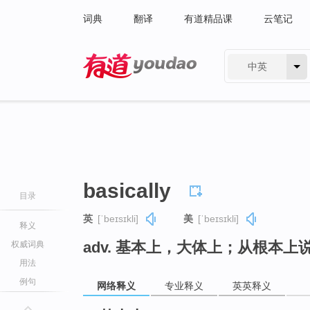
词典
翻译
有道精品课
云笔记
中英
有道 - 网易旗下搜索
basically
目录
英
[ˈbeɪsɪkli]
美
[ˈbeɪsɪkli]
释义
adv. 基本上，大体上；从根本上
权威词典
用法
例句
网络释义
专业释义
英英释义