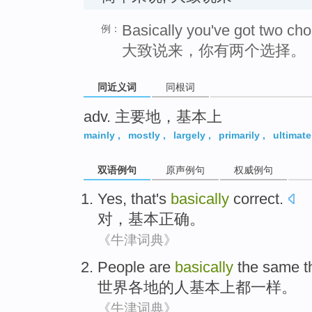
Basically you've got two cho
例：
大致说来，你有两个选择。
同近义词
同根词
adv. 主要地，基本上
mainly
,
mostly
,
largely
,
primarily
,
ultimate
双语例句
原声例句
权威例句
Yes
, that's
basically
correct
.
对
，
基本
正确
。
《牛津词典》
People
are
basically
the
same
t
世界
各地
的
人
基本上
都
一样
。
《牛津词典》