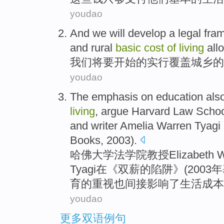
youdao
And
we
will
develop a
legal
fram
and
rural
basic
cost
of
living
all
我们
将要
开始
的
实行覆盖
城乡
的
youdao
The
emphasis
on
education
als
living
, argue
Harvard
Law Schoo
and
writer
Amelia
Warren
Tyagi
Books
, 2003).
哈佛大学
法学院
教授
Elizabeth
W
Tyagi
在
《
双薪
的
陷阱》(2003年
育
的
重视
也
间接
影响
了
生活
成本
youdao
更多双语例句