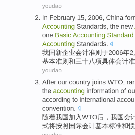
youdao
In
February
15
, 2006,
China
for
Accounting
Standards
, the new
one
Basic
Accounting
Standard
Accounting
Standards.
我国
新
企业
会计
准则
于2006年
2
基本
准则
和
三十八项
具体
会计准
youdao
After
our
country
joins
WTO
,
ra
the
accounting
information
of
ou
according to
international
accou
convention
.
随着
我国
加入
WTO
后
，我国
会
式
将
按照
国际
会计
基本
标准
和
惯
youdao