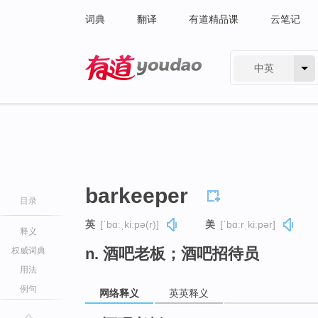
词典
翻译
有道精品课
云笔记
中英
有道 - 网易旗下搜索
barkeeper
目录
英
[ˈbɑːˌkiːpə(r)]
美
[ˈbɑːrˌkiːpər]
释义
n. 酒吧老板；酒吧招待员
权威词典
用法
例句
网络释义
英英释义