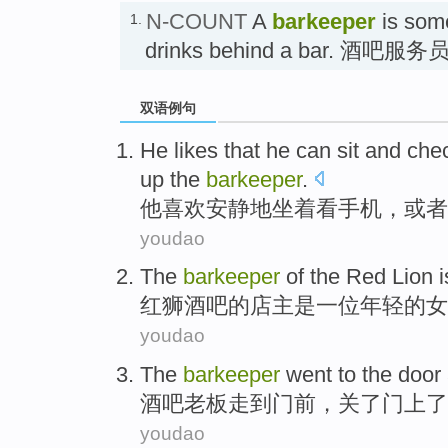
N-COUNT
A
barkeeper
is som
1.
drinks behind a bar. 酒吧服务
双语例句
He
likes
that he
can sit
and
che
up the
barkeeper
.
他
喜欢
安静地
坐
着
看
手机
，或者
youdao
The
barkeeper
of the
Red Lion
i
红狮
酒吧的店主
是
一位
年轻
的
女
youdao
The
barkeeper
went
to
the door
酒吧
老板
走
到
门前
，
关
了门上了
youdao